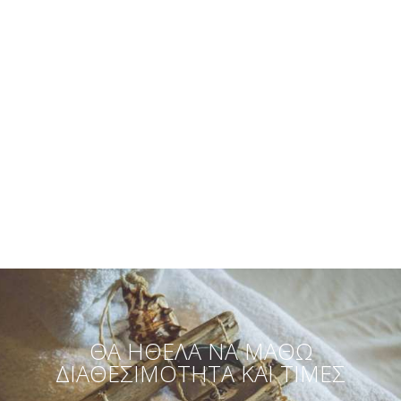
ΣΤΟΎΝΤΙΟ ΚΛΈΦΤΙΚΟ
2 άτομα
ΠΕΡΙΣΣΌΤΕΡΑ
ΘΑ ΉΘΕΛΑ ΝΑ ΜΆΘΩ
ΔΙΑΘΕΣΙΜΌΤΗΤΑ ΚΑΙ ΤΙΜΈΣ